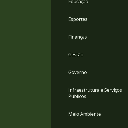
Educação
4
Acessibilidade
5
Esportes
Finanças
Gestão
Governo
Infraestrutura e Serviços
Públicos
Meio Ambiente