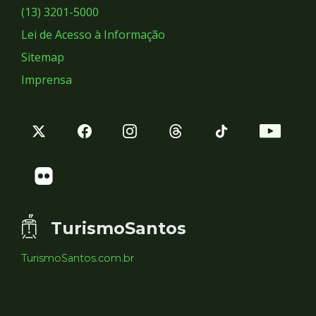
Sociais
(13) 3201-5000
Lei de Acesso à Informação
Sitemap
Imprensa
TurismoSantos
TurismoSantos.com.br