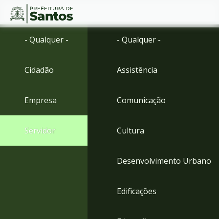
Ir
Conteúdo
- Qualquer -
- Qualquer -
para
o
conteúdo
Cidadão
Assistência
1
Ir
para
Empresa
Comunicação
o
menu
2
Servidor
Cultura
Ir
para
busca
Desenvolvimento Urbano
3
Ir
para
Edificações
o
rodapé