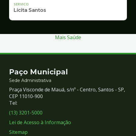
SERVICO
Licita Santos
Mais Saúde
Contato
Paço Municipal
e
Sede Administrativa
Praça Visconde de Mauá, s/nº - Centro, Santos - SP,
Redes
CEP 11010-900
Tel:
Sociais
(13) 3201-5000
Lei de Acesso à Informação
Sitemap