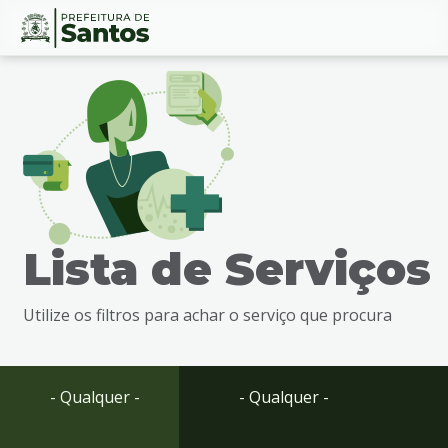
Ir
Conteúdo
para
o
conteúdo
1
Ir
para
o
menu
Lista de Serviços
2
Ir
para
Utilize os filtros para achar o serviço que procura
busca
3
Ir
para
- Qualquer -
- Qualquer -
o
rodapé