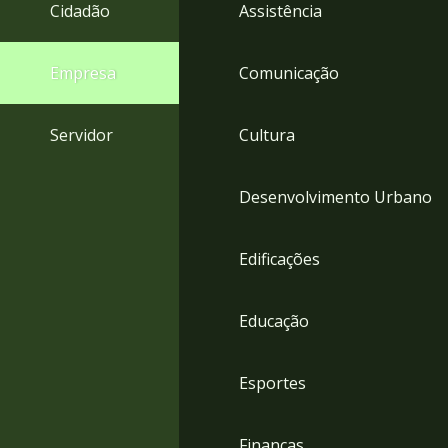
4
Cidadão
Assistência
Acessibilidade
5
Empresa
Comunicação
Servidor
Cultura
Desenvolvimento Urbano
Edificações
Educação
Esportes
Finanças