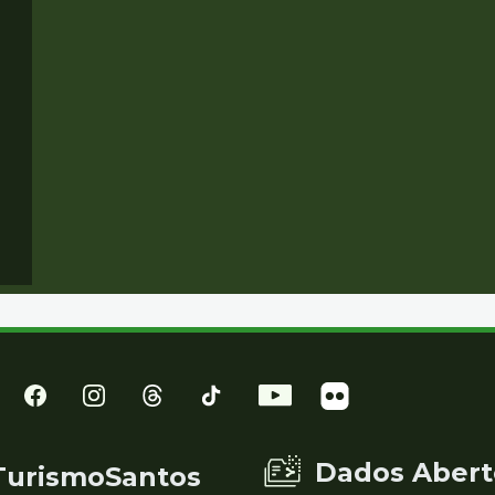
Dados Abert
TurismoSantos