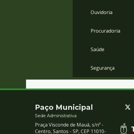
Ouvidoria
Procuradoria
Saúde
Segurança
Contato
Paço Municipal
e
Sede Administrativa
Praça Visconde de Mauá, s/nº -
Redes
Centro, Santos - SP, CEP 11010-