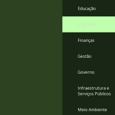
4
Educação
Acessibilidade
5
Esportes
Finanças
Gestão
Governo
Infraestrutura e
Serviços Públicos
Meio Ambiente