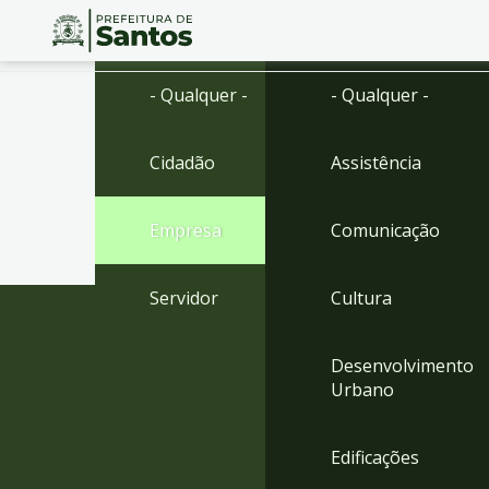
Ir
Conteúdo
- Qualquer -
- Qualquer -
para
o
conteúdo
Cidadão
Assistência
1
Ir
para
Empresa
Comunicação
o
menu
2
Servidor
Cultura
Ir
para
busca
Desenvolvimento
3
Urbano
Ir
para
o
Edificações
rodapé