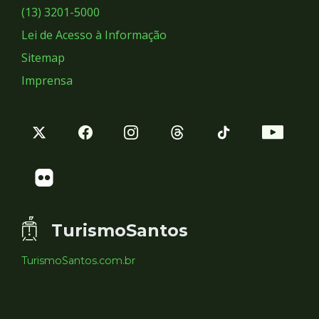
Sociais
(13) 3201-5000
Lei de Acesso à Informação
Sitemap
Imprensa
TurismoSantos
TurismoSantos.com.br