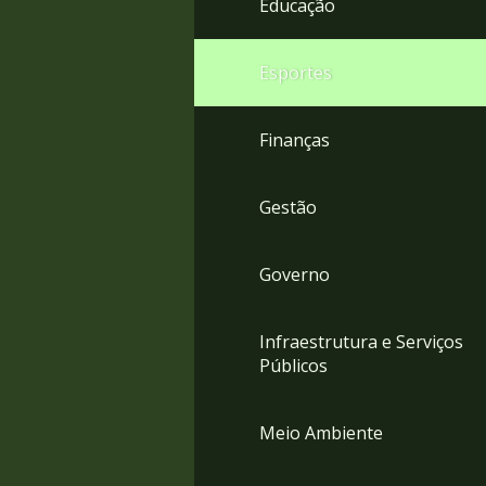
Educação
4
Acessibilidade
5
Esportes
Finanças
Gestão
Governo
Infraestrutura e Serviços
Públicos
Meio Ambiente