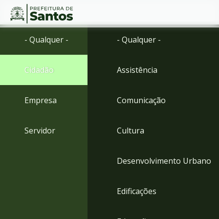
Ir
Conteúdo
- Qualquer -
- Qualquer -
para
o
conteúdo
Cidadão
Assistência
1
Ir
para
Empresa
Comunicação
o
menu
2
Servidor
Cultura
Ir
para
busca
Desenvolvimento Urbano
3
Ir
para
Edificações
o
rodapé