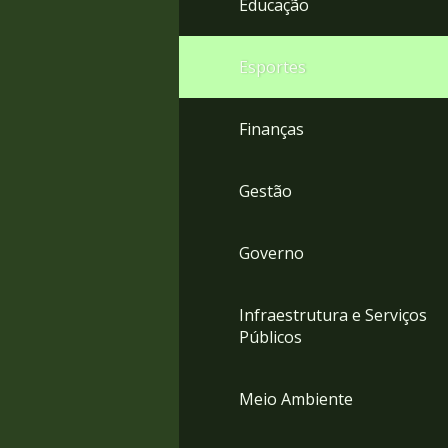
Educação
4
Acessibilidade
5
Esportes
Finanças
Gestão
Governo
Infraestrutura e Serviços
Públicos
Meio Ambiente