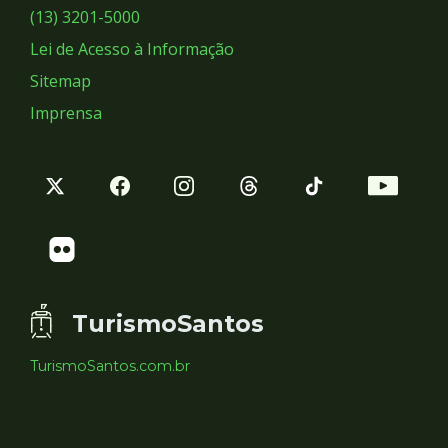
Sociais
(13) 3201-5000
Lei de Acesso à Informação
Sitemap
Imprensa
TurismoSantos
TurismoSantos.com.br