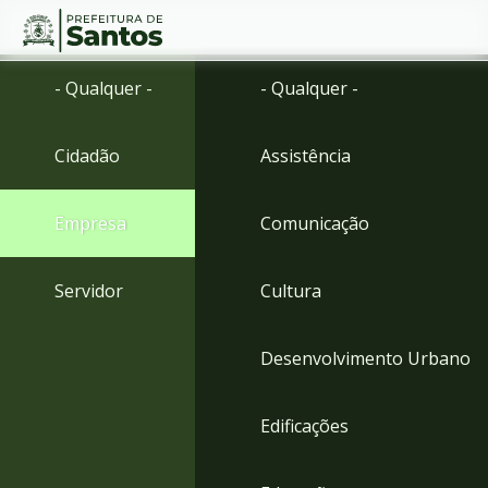
Ir
Conteúdo
- Qualquer -
- Qualquer -
para
o
conteúdo
Cidadão
Assistência
1
Ir
para
Empresa
Comunicação
o
menu
2
Servidor
Cultura
Ir
para
busca
Desenvolvimento Urbano
3
Ir
para
Edificações
o
rodapé