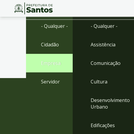
Ir
Conteúdo
- Qualquer -
- Qualquer -
para
o
conteúdo
Cidadão
Assistência
1
Ir
para
Empresa
Comunicação
o
menu
2
Servidor
Cultura
Ir
para
busca
Desenvolvimento
3
Urbano
Ir
para
o
Edificações
rodapé