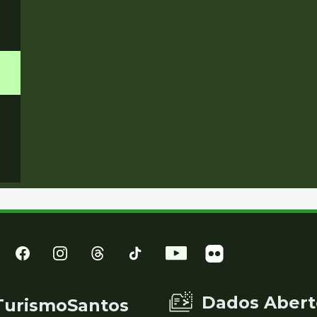
Dados Abert
TurismoSantos