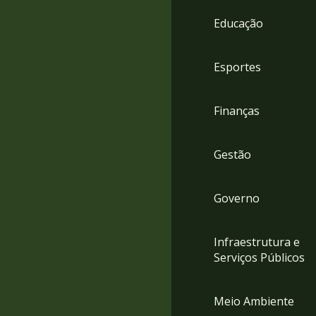
4
Educação
Acessibilidade
5
Esportes
Finanças
Gestão
Governo
Infraestrutura e
Serviços Públicos
Meio Ambiente