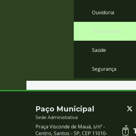
Ouvidoria
Procuradoria
Saúde
Segurança
Contato
Paço Municipal
e
Sede Administrativa
Praça Visconde de Mauá, s/nº -
Redes
Centro, Santos - SP, CEP 11010-