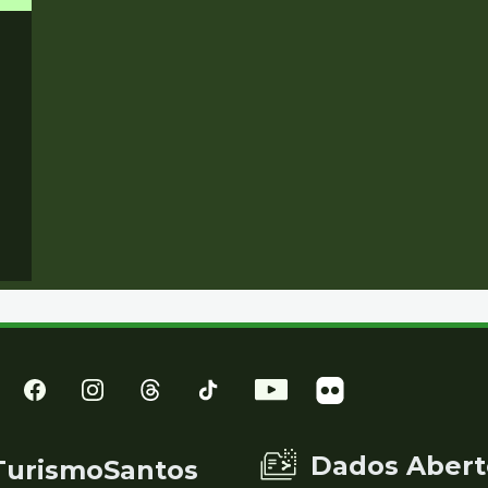
Dados Abert
TurismoSantos