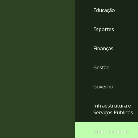
4
Educação
Acessibilidade
5
Esportes
Finanças
Gestão
Governo
Infraestrutura e
Serviços Públicos
Meio Ambiente