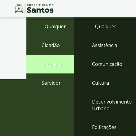
Ir
Conteúdo
- Qualquer -
- Qualquer -
para
o
conteúdo
Cidadão
Assistência
1
Ir
para
Empresa
Comunicação
o
menu
2
Servidor
Cultura
Ir
para
busca
Desenvolvimento
3
Urbano
Ir
para
o
Edificações
rodapé