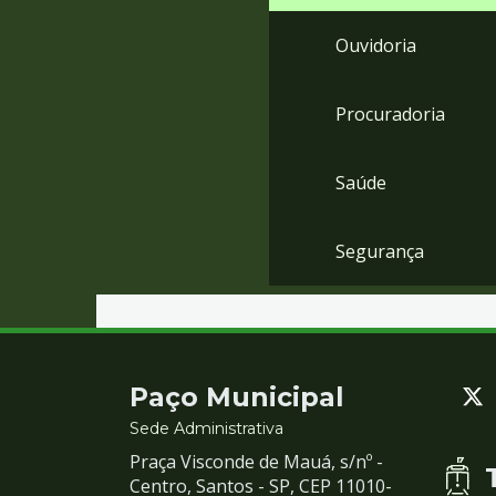
Ouvidoria
Procuradoria
Saúde
Segurança
Contato
Paço Municipal
e
Sede Administrativa
Praça Visconde de Mauá, s/nº -
Redes
Centro, Santos - SP, CEP 11010-