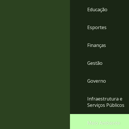
4
Educação
Acessibilidade
5
Esportes
Finanças
Gestão
Governo
Infraestrutura e
Serviços Públicos
Meio Ambiente