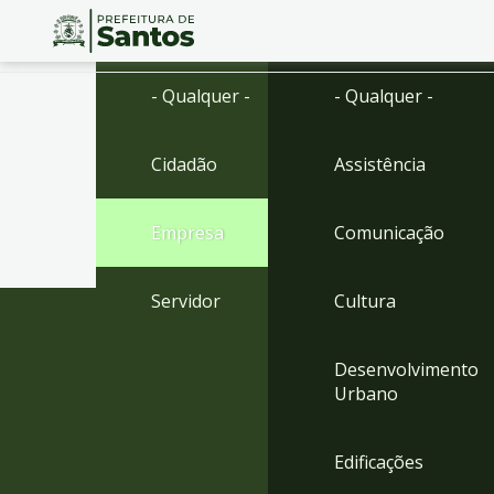
Ir
Conteúdo
- Qualquer -
- Qualquer -
para
o
conteúdo
Cidadão
Assistência
1
Ir
para
Empresa
Comunicação
o
menu
2
Servidor
Cultura
Ir
para
busca
Desenvolvimento
3
Urbano
Ir
para
o
Edificações
rodapé