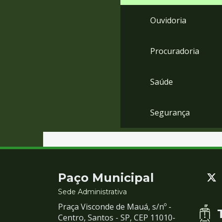
Ouvidoria
Procuradoria
Saúde
Segurança
Contato
Paço Municipal
e
Sede Administrativa
Praça Visconde de Mauá, s/nº -
Redes
Centro, Santos - SP, CEP 11010-