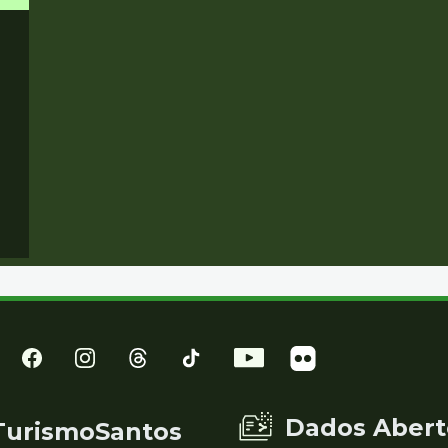
Dados Abert
TurismoSantos