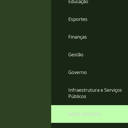
Educação
4
Acessibilidade
5
Esportes
Finanças
Gestão
Governo
Infraestrutura e Serviços
Públicos
Meio Ambiente