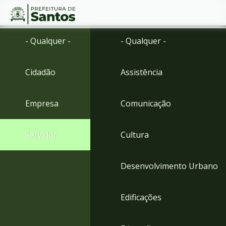
Ir
Conteúdo
- Qualquer -
- Qualquer -
para
o
conteúdo
Cidadão
Assistência
1
Ir
para
Empresa
Comunicação
o
menu
2
Servidor
Cultura
Ir
para
busca
Desenvolvimento Urbano
3
Ir
para
Edificações
o
rodapé