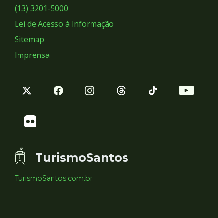
Sociais
(13) 3201-5000
Lei de Acesso à Informação
Sitemap
Imprensa
TurismoSantos
TurismoSantos.com.br