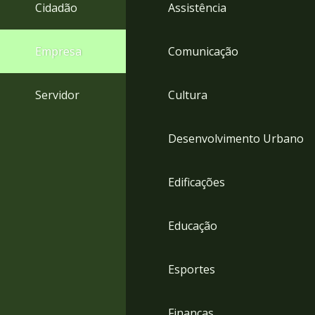
4
Cidadão
Assistência
Acessibilidade
5
Empresa
Comunicação
Servidor
Cultura
Desenvolvimento Urbano
Edificações
Educação
Esportes
Finanças