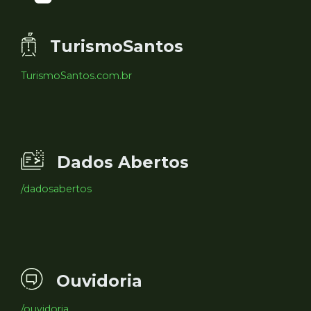
TurismoSantos
TurismoSantos.com.br
Dados Abertos
/dadosabertos
Ouvidoria
/ouvidoria