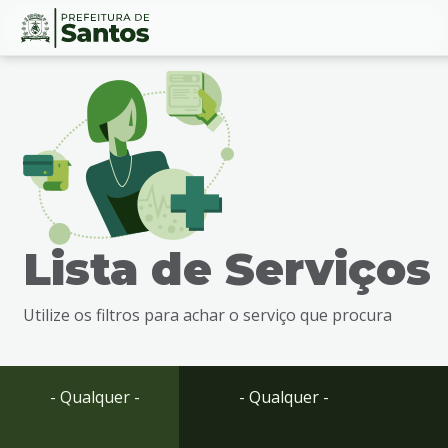
Ir
Conteúdo
para
o
conteúdo
1
Ir
para
o
menu
Lista de Serviços
2
Ir
para
Utilize os filtros para achar o serviço que procura
busca
3
Ir
para
- Qualquer -
- Qualquer -
o
rodapé