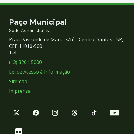
Contato
Paço Municipal
e
Sede Administrativa
Praça Visconde de Mauá, s/nº - Centro, Santos - SP,
Redes
CEP 11010-900
Tel:
Sociais
(13) 3201-5000
Lei de Acesso à Informação
Sitemap
Imprensa