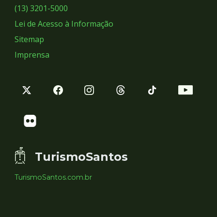
Sociais
(13) 3201-5000
Lei de Acesso à Informação
Sitemap
Imprensa
TurismoSantos
TurismoSantos.com.br