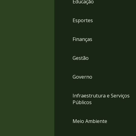
Educação
4
Acessibilidade
5
Esportes
Finanças
Gestão
Governo
Infraestrutura e Serviços
Públicos
Meio Ambiente