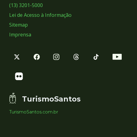
Sociais
(13) 3201-5000
Lei de Acesso à Informação
Sitemap
Imprensa
TurismoSantos
TurismoSantos.com.br