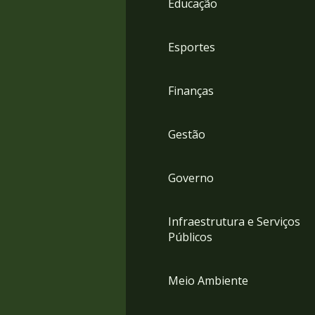
Educação
4
Acessibilidade
5
Esportes
Finanças
Gestão
Governo
Infraestrutura e Serviços
Públicos
Meio Ambiente