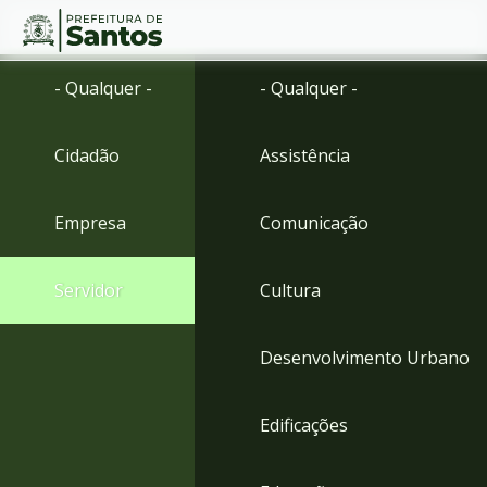
Ir
Conteúdo
- Qualquer -
- Qualquer -
para
o
conteúdo
Cidadão
Assistência
1
Ir
para
Empresa
Comunicação
o
menu
2
Servidor
Cultura
Ir
para
busca
Desenvolvimento Urbano
3
Ir
para
Edificações
o
rodapé