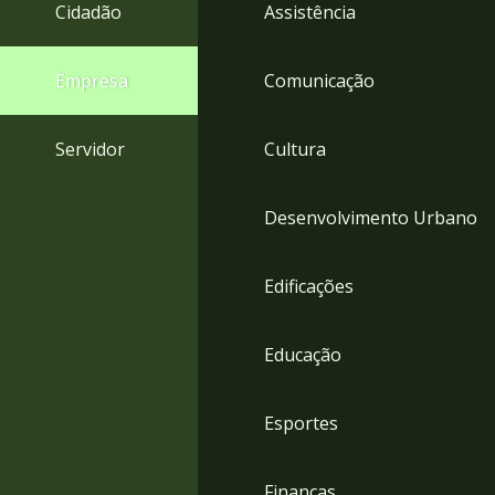
4
Cidadão
Assistência
Acessibilidade
5
Empresa
Comunicação
Servidor
Cultura
Desenvolvimento Urbano
Edificações
Educação
Esportes
Finanças