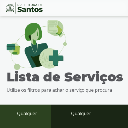
Ir
Conteúdo
para
o
conteúdo
1
Ir
para
o
menu
Lista de Serviços
2
Ir
para
Utilize os filtros para achar o serviço que procura
busca
3
Ir
para
- Qualquer -
- Qualquer -
o
rodapé