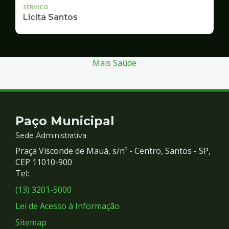
SERVICO
Licita Santos
Mais Saúde
Contato
Paço Municipal
e
Sede Administrativa
Praça Visconde de Mauá, s/nº - Centro, Santos - SP,
Redes
CEP 11010-900
Tel:
Sociais
(13) 3201-5000
Lei de Acesso à Informação
Sitemap