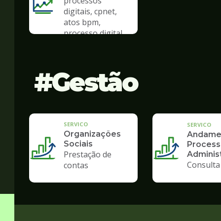
processos
digitais, cpnet,
atos bpm,
processo digital
Gestão
SERVICO
SERVICO
Organizações
Andame
Sociais
Process
Prestação de
Administ
Consulta
contas