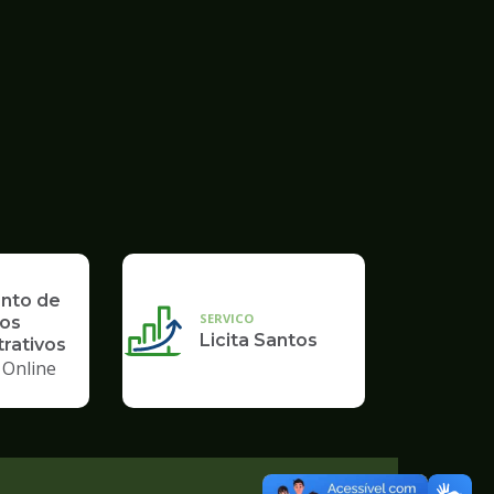
nto de
SERVICO
os
Licita Santos
rativos
 Online