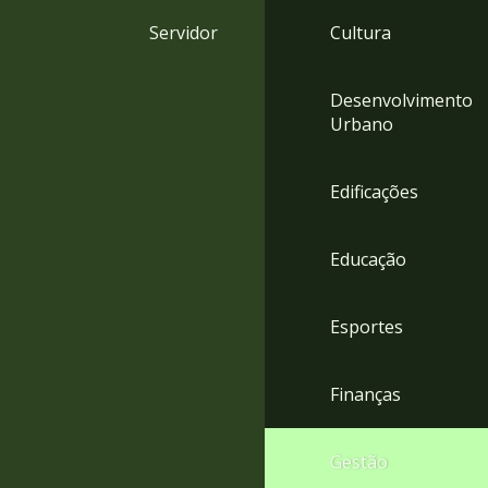
4
Servidor
Cultura
Acessibilidade
5
Desenvolvimento
Urbano
Edificações
Educação
Esportes
Finanças
Gestão