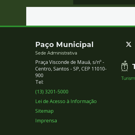
Contato
Paço Municipal
e
Sede Administrativa
Praça Visconde de Mauá, s/nº -
Redes
Centro, Santos - SP, CEP 11010-
900
Turis
Sociais
Tel:
(13) 3201-5000
Lei de Acesso à Informação
Sitemap
Imprensa