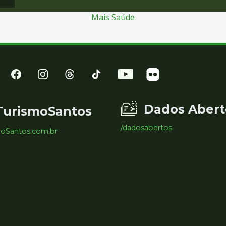
Mais Saúde
Dados Abert
TurismoSantos
/dadosabertos
moSantos.com.br