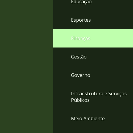
Educação
4
Acessibilidade
5
Esportes
Finanças
Gestão
Governo
Infraestrutura e Serviços
Públicos
Meio Ambiente