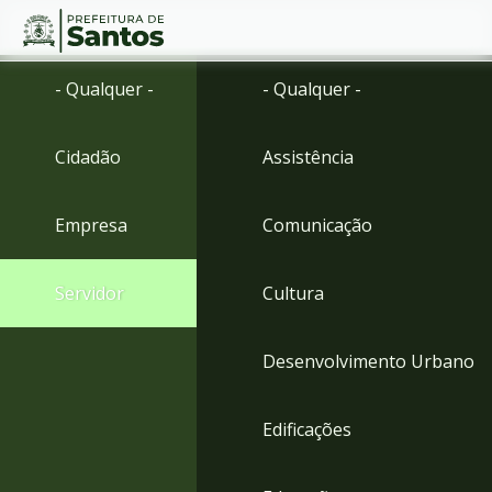
Ir
Conteúdo
- Qualquer -
- Qualquer -
para
o
conteúdo
Cidadão
Assistência
1
Ir
para
Empresa
Comunicação
o
menu
2
Servidor
Cultura
Ir
para
busca
Desenvolvimento Urbano
3
Ir
para
Edificações
o
rodapé