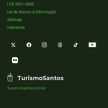
Sociais
(13) 3201-5000
Lei de Acesso à Informação
Sitemap
Imprensa
TurismoSantos
TurismoSantos.com.br