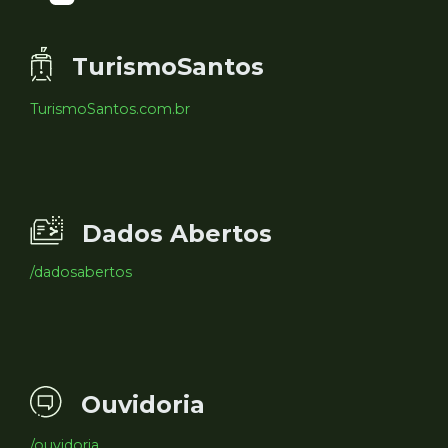
TurismoSantos
TurismoSantos.com.br
Dados Abertos
/dadosabertos
Ouvidoria
/ouvidoria