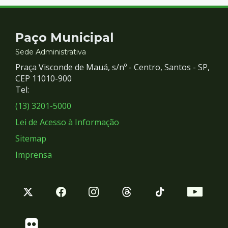
Contato
Paço Municipal
e
Sede Administrativa
Praça Visconde de Mauá, s/nº - Centro, Santos - SP,
Redes
CEP 11010-900
Tel:
Sociais
(13) 3201-5000
Lei de Acesso à Informação
Sitemap
Imprensa