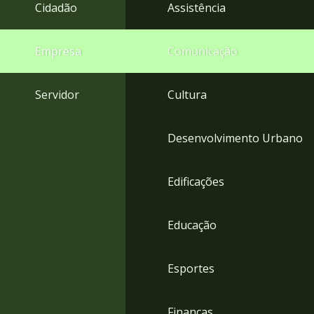
4
Cidadão
Assistência
Acessibilidade
5
Empresa
Comunicação
Servidor
Cultura
Desenvolvimento Urbano
Edificações
Educação
Esportes
Finanças