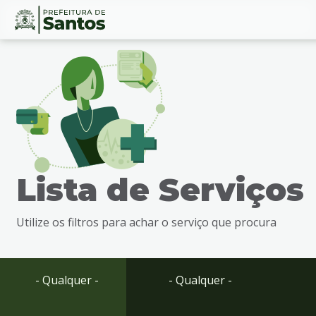
Ir
Conteúdo
para
o
conteúdo
1
Ir
para
o
menu
Lista de Serviços
2
Ir
para
Utilize os filtros para achar o serviço que procura
busca
3
Ir
para
- Qualquer -
- Qualquer -
o
rodapé