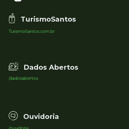
TurismoSantos
TurismoSantos.com.br
Dados Abertos
/dadosabertos
Ouvidoria
/ouvidoria