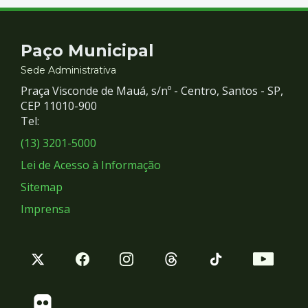
Contato
Paço Municipal
e
Sede Administrativa
Praça Visconde de Mauá, s/nº - Centro, Santos - SP,
Redes
CEP 11010-900
Tel:
Sociais
(13) 3201-5000
Lei de Acesso à Informação
Sitemap
Imprensa