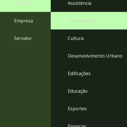
4
Cidadão
Assistência
Acessibilidade
5
Empresa
Comunicação
Servidor
Cultura
Desenvolvimento Urbano
Edificações
Educação
Esportes
Finanças