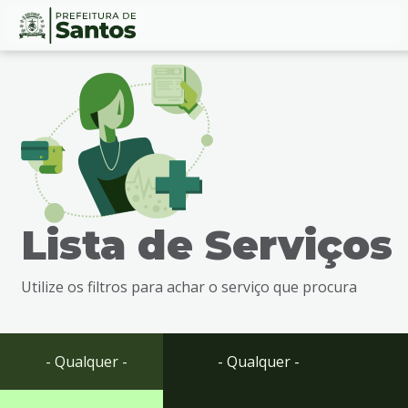
Ir
Conteúdo
para
o
conteúdo
1
Ir
para
o
menu
Lista de Serviços
2
Ir
para
Utilize os filtros para achar o serviço que procura
busca
3
Ir
para
- Qualquer -
- Qualquer -
o
rodapé