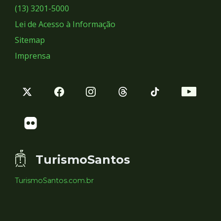
Sociais
(13) 3201-5000
Lei de Acesso à Informação
Sitemap
Imprensa
TurismoSantos
TurismoSantos.com.br