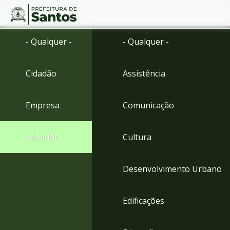
Ir
Conteúdo
- Qualquer -
- Qualquer -
para
o
conteúdo
Cidadão
Assistência
1
Ir
para
Empresa
Comunicação
o
menu
2
Servidor
Cultura
Ir
para
busca
Desenvolvimento Urbano
3
Ir
para
Edificações
o
rodapé