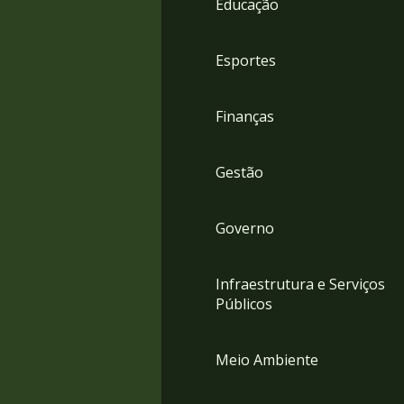
Educação
4
Acessibilidade
5
Esportes
Finanças
Gestão
Governo
Infraestrutura e Serviços
Públicos
Meio Ambiente