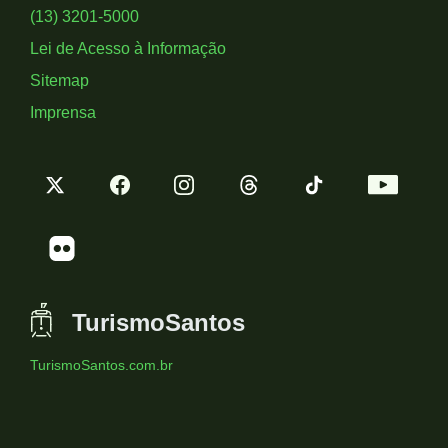
Sociais
(13) 3201-5000
Lei de Acesso à Informação
Sitemap
Imprensa
TurismoSantos
TurismoSantos.com.br