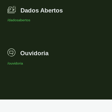
Dados Abertos
/dadosabertos
Ouvidoria
/ouvidoria