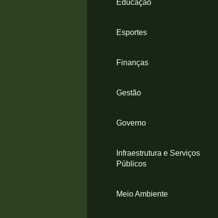
Educação
4
Acessibilidade
5
Esportes
Finanças
Gestão
Governo
Infraestrutura e Serviços
Públicos
Meio Ambiente