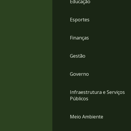
Educação
4
Acessibilidade
5
Esportes
Finanças
Gestão
Governo
Infraestrutura e Serviços
Públicos
Meio Ambiente