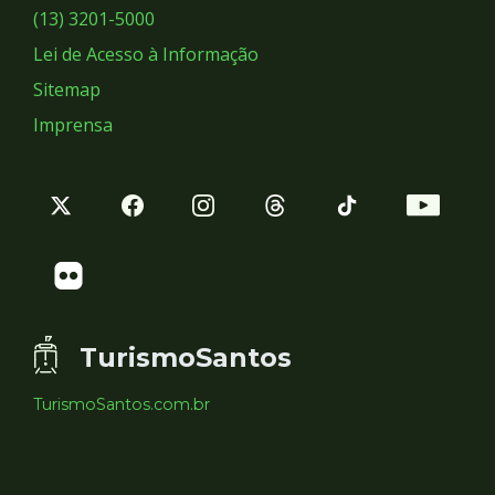
Sociais
(13) 3201-5000
Lei de Acesso à Informação
Sitemap
Imprensa
TurismoSantos
TurismoSantos.com.br