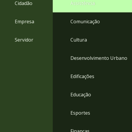
4
Cidadão
Assistência
Acessibilidade
5
Empresa
Comunicação
Servidor
Cultura
Desenvolvimento Urbano
Edificações
Educação
Esportes
Finanças