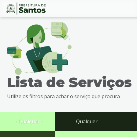
Ir
Conteúdo
para
o
conteúdo
1
Ir
para
o
menu
Lista de Serviços
2
Ir
para
Utilize os filtros para achar o serviço que procura
busca
3
Ir
para
- Qualquer -
- Qualquer -
o
rodapé