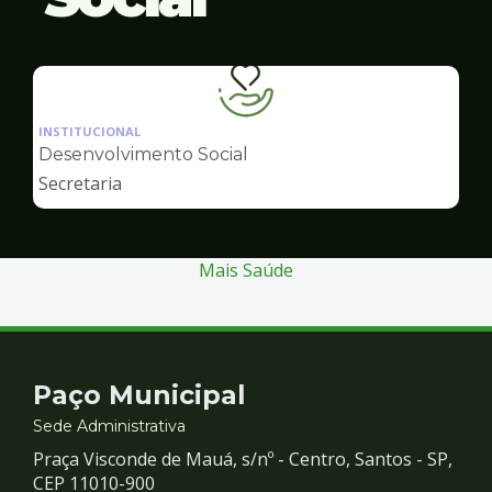
Ilustração
da
INSTITUCIONAL
pagina
Desenvolvimento Social
de
Secretaria
Desenvolvimento
Social
Mais Saúde
Contato
Paço Municipal
e
Sede Administrativa
Praça Visconde de Mauá, s/nº - Centro, Santos - SP,
Redes
CEP 11010-900