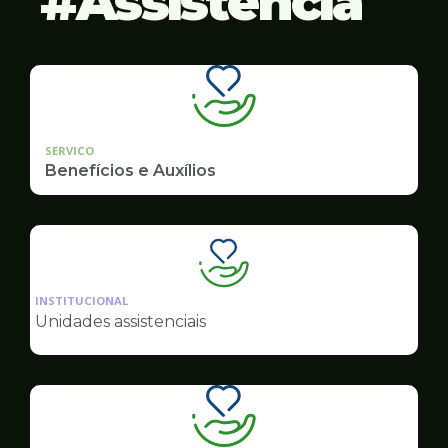
Assistência
SERVICO
Benefícios e Auxílios
Ilustração
da
INSTITUCIONAL
pagina
Unidades assistenciais
de
Assistência