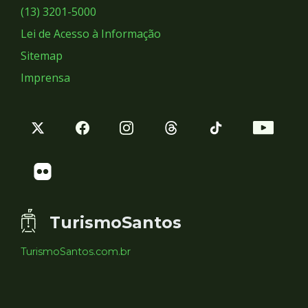
Sociais
(13) 3201-5000
Lei de Acesso à Informação
Sitemap
Imprensa
TurismoSantos
TurismoSantos.com.br