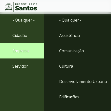
Ir
Conteúdo
- Qualquer -
- Qualquer -
para
o
conteúdo
Cidadão
Assistência
1
Ir
para
Empresa
Comunicação
o
menu
2
Servidor
Cultura
Ir
para
busca
Desenvolvimento Urbano
3
Ir
para
Edificações
o
rodapé