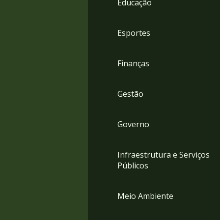
Educação
4
Acessibilidade
5
Esportes
Finanças
Gestão
Governo
Infraestrutura e Serviços
Públicos
Meio Ambiente