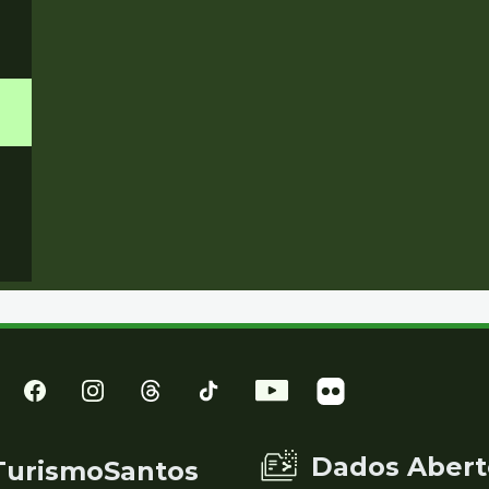
Dados Abert
TurismoSantos