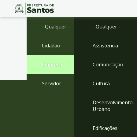
Ir
Conteúdo
- Qualquer -
- Qualquer -
para
o
conteúdo
Cidadão
Assistência
1
Ir
para
Empresa
Comunicação
o
menu
2
Servidor
Cultura
Ir
para
busca
Desenvolvimento
3
Urbano
Ir
para
o
Edificações
rodapé