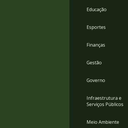
4
Educação
Acessibilidade
5
Esportes
Finanças
Gestão
Governo
Infraestrutura e
Serviços Públicos
Meio Ambiente