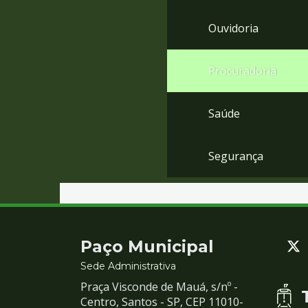
Ouvidoria
Procuradoria
Saúde
Segurança
Contato
Paço Municipal
e
Sede Administrativa
Praça Visconde de Mauá, s/nº -
Redes
Centro, Santos - SP, CEP 11010-