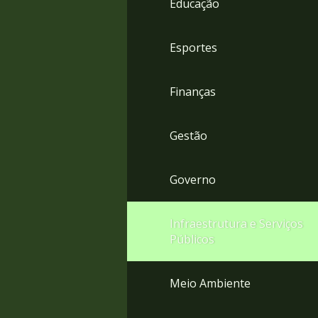
Educação
4
Acessibilidade
5
Esportes
Finanças
Gestão
Governo
Infraestrutura e Serviços
Públicos
Meio Ambiente