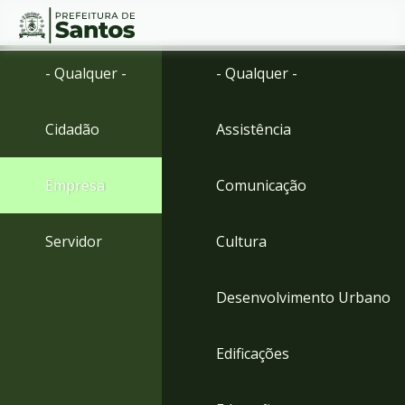
Ir
Conteúdo
- Qualquer -
- Qualquer -
para
o
conteúdo
Cidadão
Assistência
1
Ir
para
Empresa
Comunicação
o
menu
2
Servidor
Cultura
Ir
para
busca
Desenvolvimento Urbano
3
Ir
para
Edificações
o
rodapé