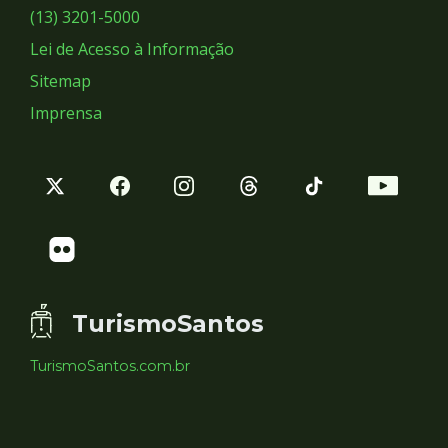
Sociais
(13) 3201-5000
Lei de Acesso à Informação
Sitemap
Imprensa
TurismoSantos
TurismoSantos.com.br