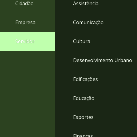
4
Cidadão
Assistência
Acessibilidade
5
Empresa
Comunicação
Servidor
Cultura
Desenvolvimento Urbano
Edificações
Educação
Esportes
Finanças