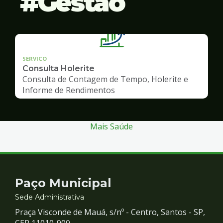
Gestão
SERVICO
Consulta Holerite
Consulta de Contagem de Tempo, Holerite e
Informe de Rendimentos
Mais Saúde
Contato
Paço Municipal
e
Sede Administrativa
Praça Visconde de Mauá, s/nº - Centro, Santos - SP,