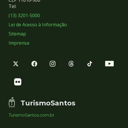
Redes
CEP 11010-900
Tel:
Sociais
(13) 3201-5000
Lei de Acesso à Informação
Sitemap
Imprensa
TurismoSantos
TurismoSantos.com.br