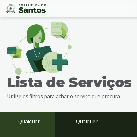
Ir
Conteúdo
para
o
conteúdo
1
Ir
para
o
menu
Lista de Serviços
2
Ir
para
Utilize os filtros para achar o serviço que procura
busca
3
Ir
para
- Qualquer -
- Qualquer -
o
rodapé