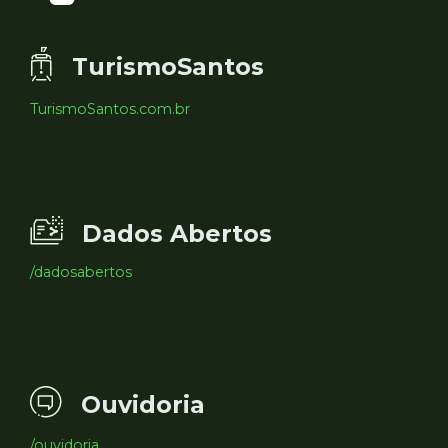
TurismoSantos
TurismoSantos.com.br
Dados Abertos
/dadosabertos
Ouvidoria
/ouvidoria