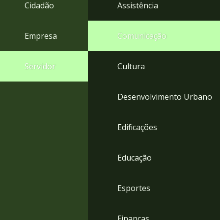
4
Cidadão
Assistência
Acessibilidade
5
Empresa
Comunicação
Servidor
Cultura
Desenvolvimento Urbano
Edificações
Educação
Esportes
Finanças