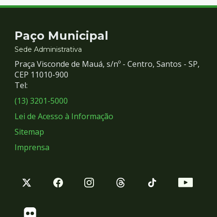
Contato
Paço Municipal
e
Sede Administrativa
Praça Visconde de Mauá, s/nº - Centro, Santos - SP,
Redes
CEP 11010-900
Tel:
Sociais
(13) 3201-5000
Lei de Acesso à Informação
Sitemap
Imprensa