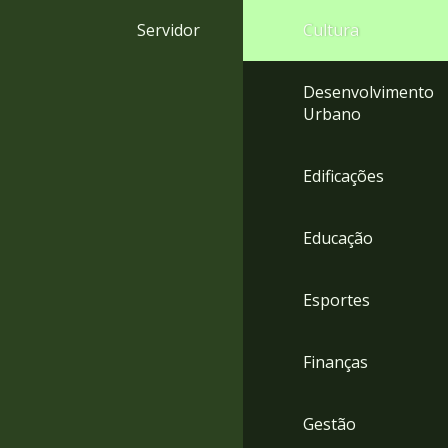
4
Servidor
Cultura
Acessibilidade
5
Desenvolvimento
Urbano
Edificações
Educação
Esportes
Finanças
Gestão