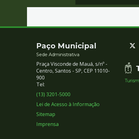
Contato
Paço Municipal
e
Sede Administrativa
Praça Visconde de Mauá, s/nº -
Redes
Centro, Santos - SP, CEP 11010-
900
Turis
Sociais
Tel:
(13) 3201-5000
Lei de Acesso à Informação
Sitemap
Imprensa