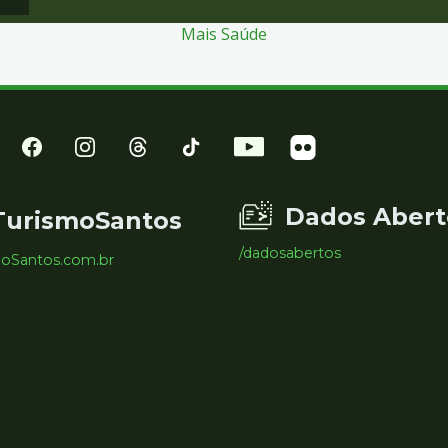
Mais Saúde
Dados Abert
TurismoSantos
/dadosabertos
moSantos.com.br