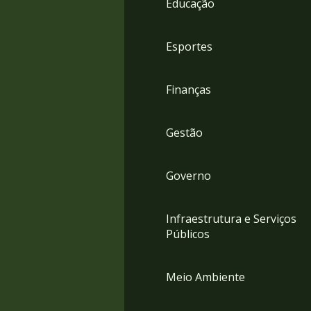
Educação
4
Acessibilidade
5
Esportes
Finanças
Gestão
Governo
Infraestrutura e Serviços
Públicos
Meio Ambiente