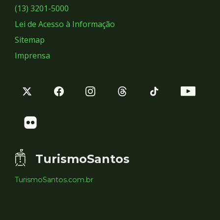
Sociais
(13) 3201-5000
Lei de Acesso à Informação
Sitemap
Imprensa
TurismoSantos
TurismoSantos.com.br