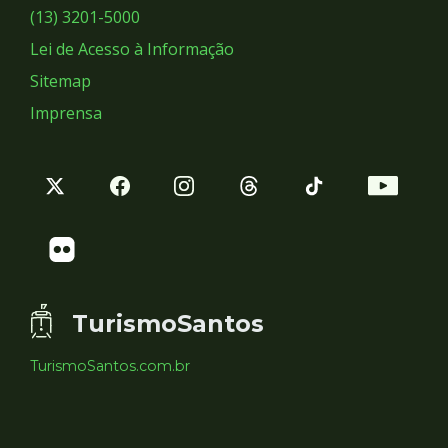
Sociais
(13) 3201-5000
Lei de Acesso à Informação
Sitemap
Imprensa
TurismoSantos
TurismoSantos.com.br