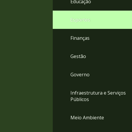
Educação
4
Acessibilidade
5
Esportes
Finanças
Gestão
Governo
Infraestrutura e Serviços
Públicos
Meio Ambiente