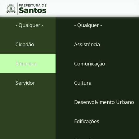
Ir
Conteúdo
- Qualquer -
- Qualquer -
para
o
conteúdo
Cidadão
Assistência
1
Ir
para
Empresa
Comunicação
o
menu
2
Servidor
Cultura
Ir
para
busca
Desenvolvimento Urbano
3
Ir
para
Edificações
o
rodapé