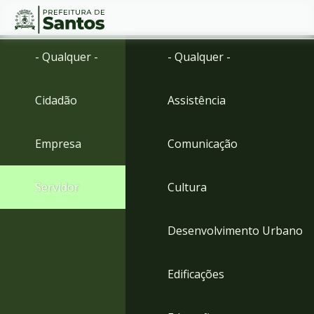
Ir
Conteúdo
- Qualquer -
- Qualquer -
para
o
conteúdo
Cidadão
Assistência
1
Ir
para
Empresa
Comunicação
o
menu
2
Servidor
Cultura
Ir
para
busca
Desenvolvimento Urbano
3
Ir
para
Edificações
o
rodapé