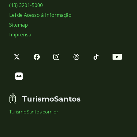
Sociais
(13) 3201-5000
Lei de Acesso à Informação
Sitemap
Imprensa
TurismoSantos
TurismoSantos.com.br