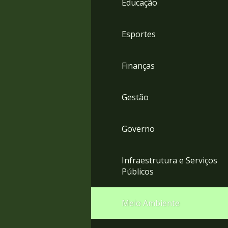
Educação
4
Acessibilidade
5
Esportes
Finanças
Gestão
Governo
Infraestrutura e Serviços
Públicos
Meio Ambiente