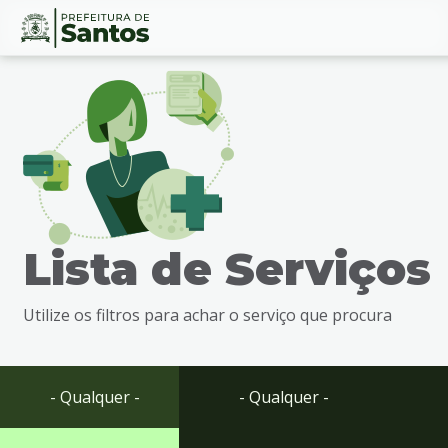
Ir
Conteúdo
para
o
conteúdo
1
Ir
para
o
menu
Lista de Serviços
2
Ir
para
Utilize os filtros para achar o serviço que procura
busca
3
Ir
para
- Qualquer -
- Qualquer -
o
rodapé