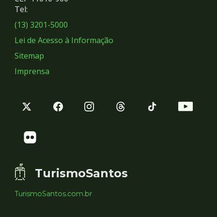
Redes
Tel:
Sociais
(13) 3201-5000
Lei de Acesso à Informação
Sitemap
Imprensa
TurismoSantos
TurismoSantos.com.br