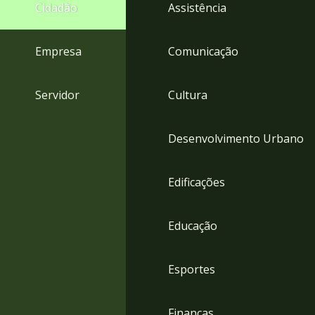
4
Cidadão
Assistência
Acessibilidade
5
Empresa
Comunicação
Servidor
Cultura
Desenvolvimento Urbano
Edificações
Educação
Esportes
Finanças