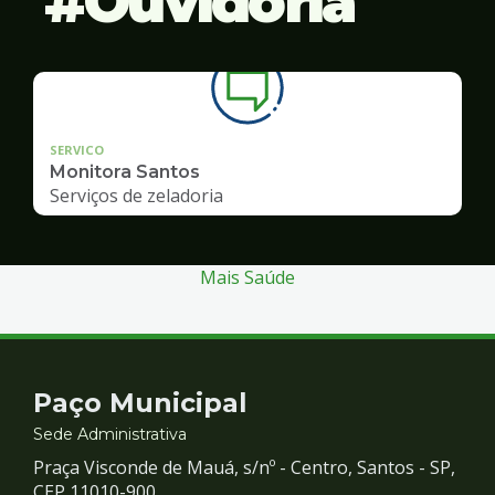
Ouvidoria
SERVICO
Monitora Santos
Serviços de zeladoria
Mais Saúde
Contato
Paço Municipal
e
Sede Administrativa
Praça Visconde de Mauá, s/nº - Centro, Santos - SP,
CEP 11010-900