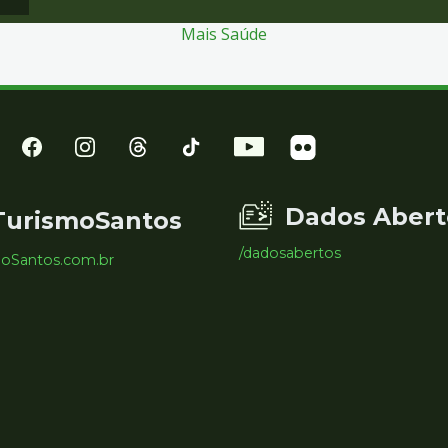
Mais Saúde
Dados Abert
TurismoSantos
/dadosabertos
moSantos.com.br