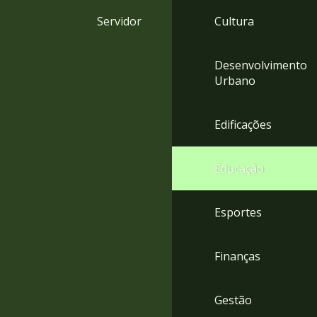
4
Servidor
Cultura
Acessibilidade
5
Desenvolvimento
Urbano
Edificações
Educação
Esportes
Finanças
Gestão