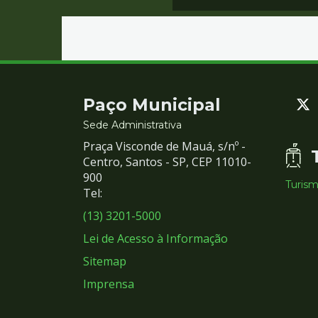
Contato
Paço Municipal
e
Sede Administrativa
Praça Visconde de Mauá, s/nº -
Redes
Centro, Santos - SP, CEP 11010-
900
Turis
Sociais
Tel:
(13) 3201-5000
Lei de Acesso à Informação
Sitemap
Imprensa