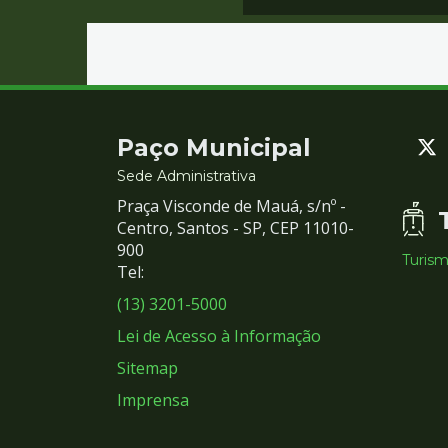
Contato
Paço Municipal
e
Sede Administrativa
Praça Visconde de Mauá, s/nº -
Redes
Centro, Santos - SP, CEP 11010-
900
Turis
Sociais
Tel:
(13) 3201-5000
Lei de Acesso à Informação
Sitemap
Imprensa