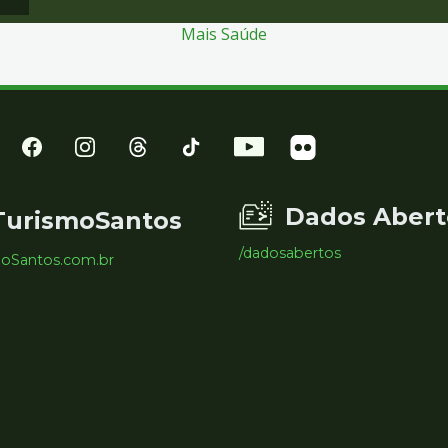
Mais Saúde
Dados Abert
TurismoSantos
/dadosabertos
moSantos.com.br