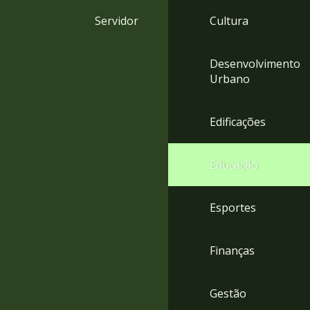
4
Servidor
Cultura
Acessibilidade
5
Desenvolvimento
Urbano
Edificações
Educação
Esportes
Finanças
Gestão