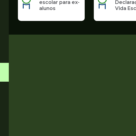
escolar para ex-
Declara
alunos
Vida Esc