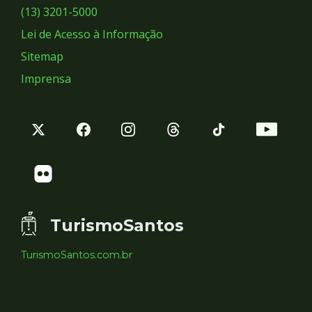
Sociais
(13) 3201-5000
Lei de Acesso à Informação
Sitemap
Imprensa
TurismoSantos
TurismoSantos.com.br