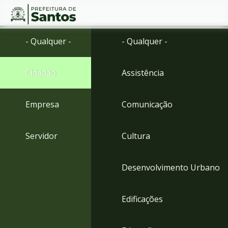
Ir
Conteúdo
- Qualquer -
- Qualquer -
para
o
conteúdo
Cidadão
Assistência
1
Ir
para
Empresa
Comunicação
o
menu
2
Servidor
Cultura
Ir
para
busca
Desenvolvimento Urbano
3
Ir
para
Edificações
o
rodapé