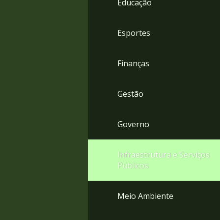
Educação
4
Acessibilidade
5
Esportes
Finanças
Gestão
Governo
Infraestrutura e Serviços
Públicos
Meio Ambiente