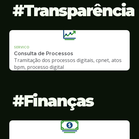
Transparência
SERVICO
Consulta de Processos
Tramitação dos processos digitais, cpnet, atos
bpm, processo digital
Finanças