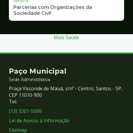
SERVICO
Parcerias com Organizações da
Sociedade Civil
Mais Saúde
Contato
Paço Municipal
e
Sede Administrativa
Praça Visconde de Mauá, s/nº - Centro, Santos - SP,
Redes
CEP 11010-900
Tel:
Sociais
(13) 3201-5000
Lei de Acesso à Informação
Sitemap