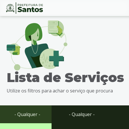
Ir
Conteúdo
para
o
conteúdo
1
Ir
para
o
menu
Lista de Serviços
2
Ir
para
Utilize os filtros para achar o serviço que procura
busca
3
Ir
para
- Qualquer -
- Qualquer -
o
rodapé