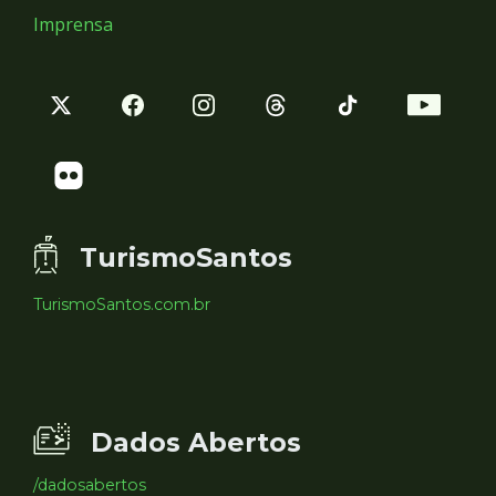
Imprensa
TurismoSantos
TurismoSantos.com.br
Dados Abertos
/dadosabertos