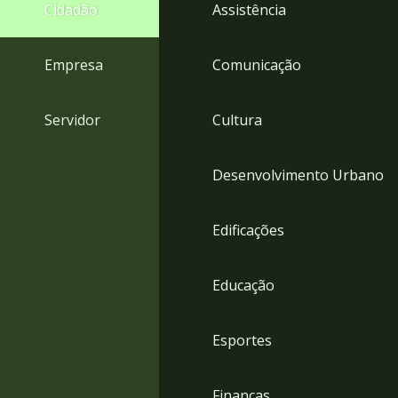
4
Cidadão
Assistência
Acessibilidade
5
Empresa
Comunicação
Servidor
Cultura
Desenvolvimento Urbano
Edificações
Educação
Esportes
Finanças