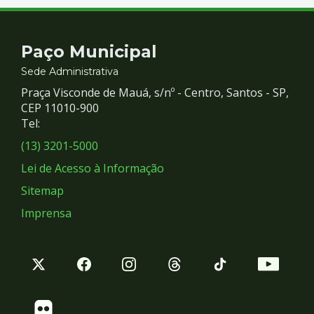
Contato
Paço Municipal
e
Sede Administrativa
Praça Visconde de Mauá, s/nº - Centro, Santos - SP,
Redes
CEP 11010-900
Tel:
Sociais
(13) 3201-5000
Lei de Acesso à Informação
Sitemap
Imprensa