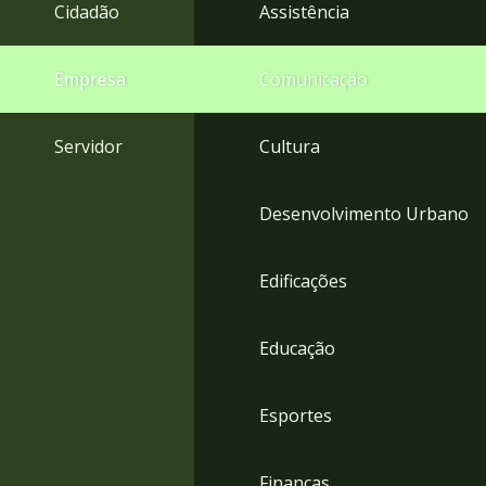
4
Cidadão
Assistência
Acessibilidade
5
Empresa
Comunicação
Servidor
Cultura
Desenvolvimento Urbano
Edificações
Educação
Esportes
Finanças