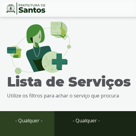
Ir
Conteúdo
para
o
conteúdo
1
Ir
para
o
menu
Lista de Serviços
2
Ir
para
Utilize os filtros para achar o serviço que procura
busca
3
Ir
para
- Qualquer -
- Qualquer -
o
rodapé