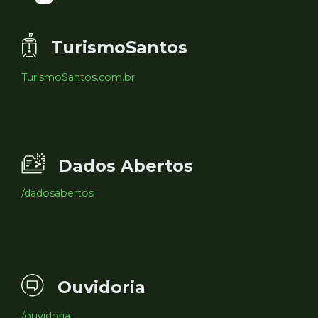
TurismoSantos
TurismoSantos.com.br
Dados Abertos
/dadosabertos
Ouvidoria
/ouvidoria