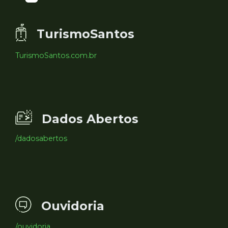
TurismoSantos
TurismoSantos.com.br
Dados Abertos
/dadosabertos
Ouvidoria
/ouvidoria