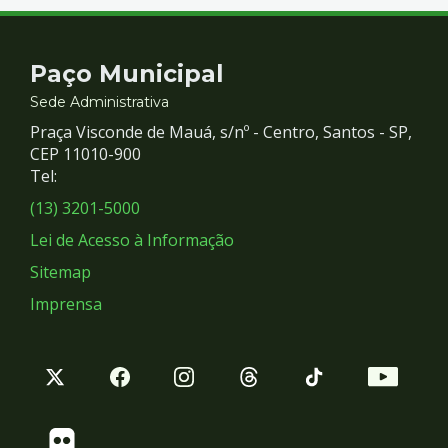
Contato
Paço Municipal
e
Sede Administrativa
Praça Visconde de Mauá, s/nº - Centro, Santos - SP,
Redes
CEP 11010-900
Tel:
Sociais
(13) 3201-5000
Lei de Acesso à Informação
Sitemap
Imprensa