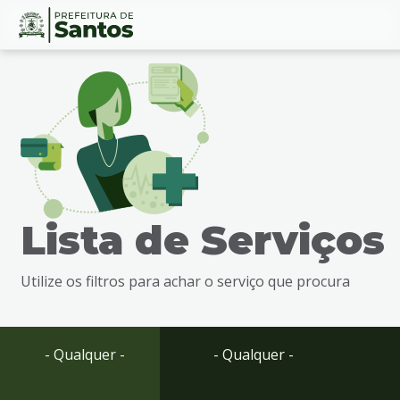
Ir
Conteúdo
para
o
conteúdo
1
Ir
para
o
menu
Lista de Serviços
2
Ir
para
Utilize os filtros para achar o serviço que procura
busca
3
Ir
para
- Qualquer -
- Qualquer -
o
rodapé