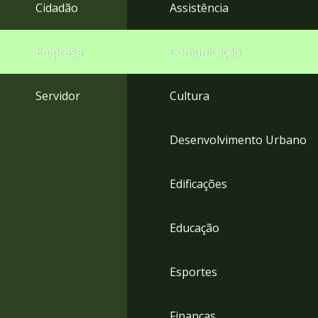
4
Cidadão
Assistência
Acessibilidade
5
Empresa
Comunicação
Servidor
Cultura
Desenvolvimento Urbano
Edificações
Educação
Esportes
Finanças