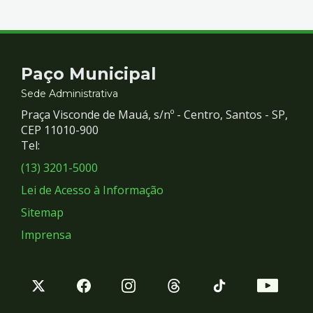
Contato
Paço Municipal
e
Sede Administrativa
Praça Visconde de Mauá, s/nº - Centro, Santos - SP,
Redes
CEP 11010-900
Tel:
Sociais
(13) 3201-5000
Lei de Acesso à Informação
Sitemap
Imprensa