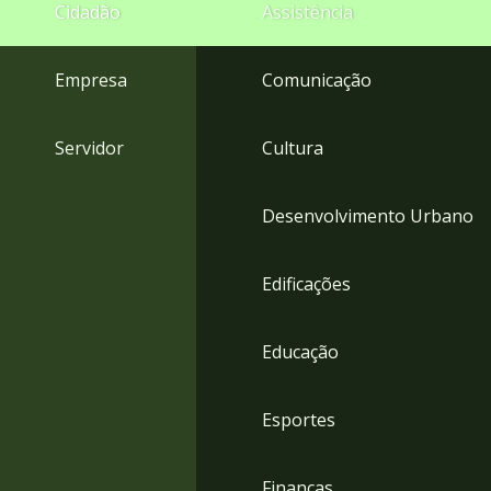
4
Cidadão
Assistência
Acessibilidade
5
Empresa
Comunicação
Servidor
Cultura
Desenvolvimento Urbano
Edificações
Educação
Esportes
Finanças