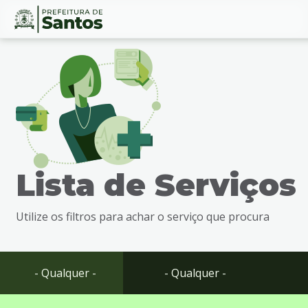
Ir
Conteúdo
para
o
conteúdo
1
Ir
para
o
menu
Lista de Serviços
2
Ir
para
Utilize os filtros para achar o serviço que procura
busca
3
Ir
para
- Qualquer -
- Qualquer -
o
rodapé