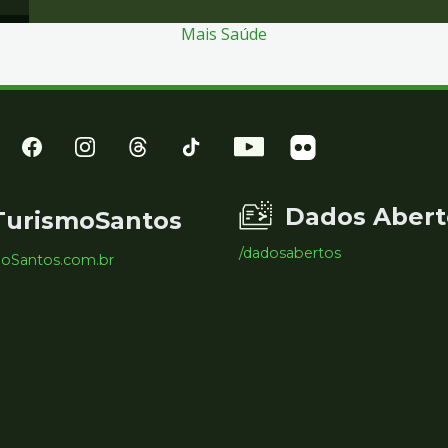
Mais Saúde
Dados Abert
TurismoSantos
/dadosabertos
moSantos.com.br