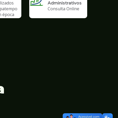
lizados
Administrativos
upatempo
Consulta Online
m época
emia
a