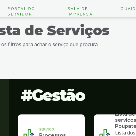
PORTAL DO
SALA DE
OUVID
SERVIDOR
IMPRENSA
ista de Serviços
e os filtros para achar o serviço que procura
Gestão
SERVICO
Lista de
serviços
Poupat
SERVICO
Lista dos
Processos