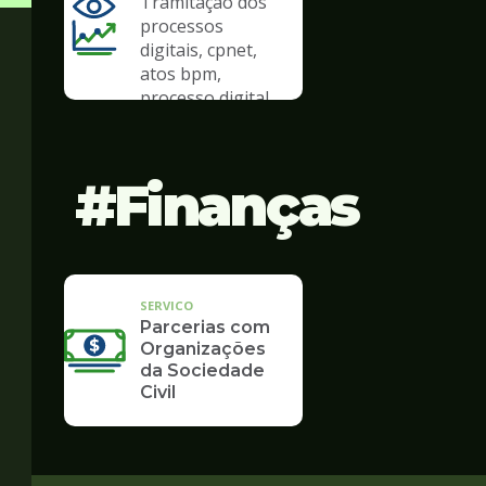
Tramitação dos
processos
digitais, cpnet,
atos bpm,
processo digital
Finanças
SERVICO
Parcerias com
Organizações
da Sociedade
Civil