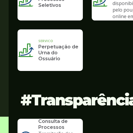
disponibi
Seletivos
pelo po
online e
de pand
SERVICO
Perpetuação de
Urna do
Ossuário
Transparênci
SERVICO
Consulta de
Processos