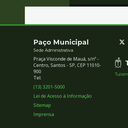
Contato
Paço Municipal
e
Sede Administrativa
Praça Visconde de Mauá, s/nº -
Redes
Centro, Santos - SP, CEP 11010-
900
Turis
Sociais
Tel:
(13) 3201-5000
Lei de Acesso à Informação
Sitemap
Imprensa