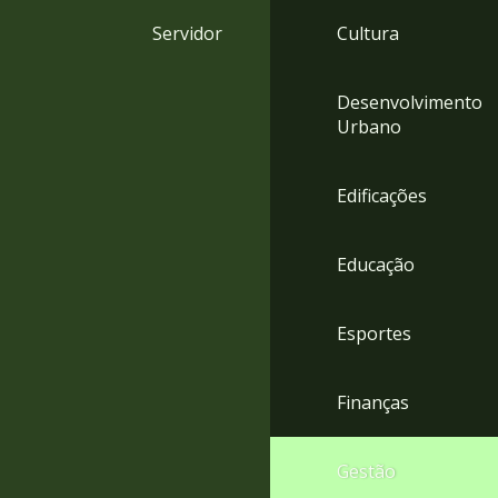
4
Servidor
Cultura
Acessibilidade
5
Desenvolvimento
Urbano
Edificações
Educação
Esportes
Finanças
Gestão