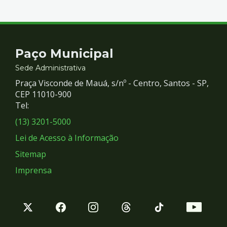
Contato
Paço Municipal
e
Sede Administrativa
Praça Visconde de Mauá, s/nº - Centro, Santos - SP,
Redes
CEP 11010-900
Tel:
Sociais
(13) 3201-5000
Lei de Acesso à Informação
Sitemap
Imprensa