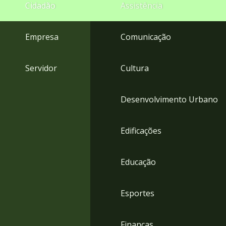
4
Cidadão
Assistência
Acessibilidade
5
Empresa
Comunicação
Servidor
Cultura
Desenvolvimento Urbano
Edificações
Educação
Esportes
Finanças