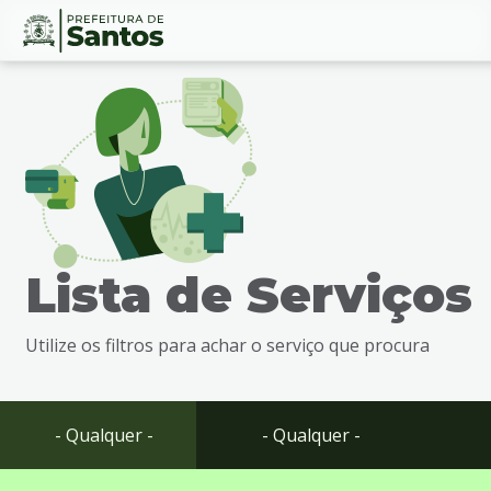
Ir
Conteúdo
para
o
conteúdo
1
Ir
para
o
menu
Lista de Serviços
2
Ir
para
Utilize os filtros para achar o serviço que procura
busca
3
Ir
para
- Qualquer -
- Qualquer -
o
rodapé