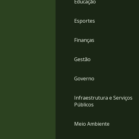
Educação
4
Acessibilidade
5
Esportes
Finanças
Gestão
Governo
Infraestrutura e Serviços
Públicos
Meio Ambiente