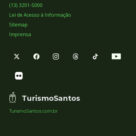
Sociais
(13) 3201-5000
Lei de Acesso à Informação
Sitemap
Imprensa
TurismoSantos
TurismoSantos.com.br