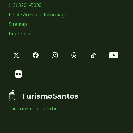
Sociais
(13) 3201-5000
Lei de Acesso à Informação
Sitemap
Imprensa
TurismoSantos
TurismoSantos.com.br