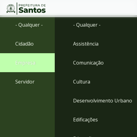
Ir
Conteúdo
- Qualquer -
- Qualquer -
para
o
conteúdo
Cidadão
Assistência
1
Ir
para
Empresa
Comunicação
o
menu
2
Servidor
Cultura
Ir
para
busca
Desenvolvimento Urbano
3
Ir
para
Edificações
o
rodapé