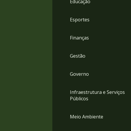
Educação
4
Acessibilidade
5
Esportes
Finanças
Gestão
Governo
Infraestrutura e Serviços
Públicos
Meio Ambiente