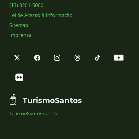
Sociais
(13) 3201-5000
Lei de Acesso à Informação
Sitemap
Imprensa
TurismoSantos
TurismoSantos.com.br