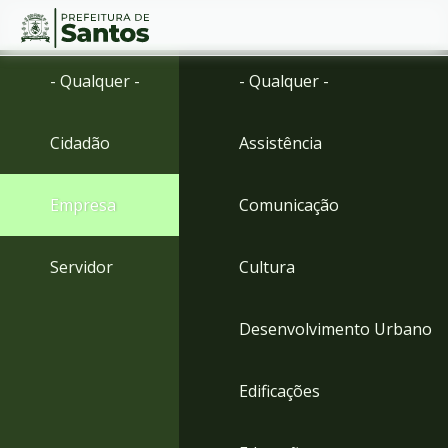
Ir
Conteúdo
- Qualquer -
- Qualquer -
para
o
conteúdo
Cidadão
Assistência
1
Ir
para
Empresa
Comunicação
o
menu
2
Servidor
Cultura
Ir
para
busca
Desenvolvimento Urbano
3
Ir
para
Edificações
o
rodapé