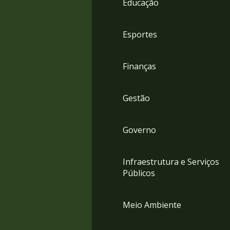
Educação
4
Acessibilidade
5
Esportes
Finanças
Gestão
Governo
Infraestrutura e Serviços
Públicos
Meio Ambiente