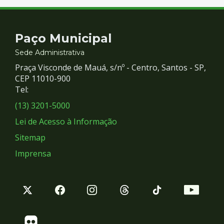
Contato
Paço Municipal
e
Sede Administrativa
Praça Visconde de Mauá, s/nº - Centro, Santos - SP,
Redes
CEP 11010-900
Tel:
Sociais
(13) 3201-5000
Lei de Acesso à Informação
Sitemap
Imprensa