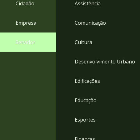
4
Cidadão
Assistência
Acessibilidade
5
Empresa
Comunicação
Servidor
Cultura
Desenvolvimento Urbano
Edificações
Educação
Esportes
Finanças