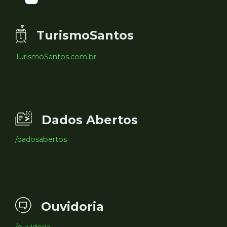
TurismoSantos
TurismoSantos.com.br
Dados Abertos
/dadosabertos
Ouvidoria
/ouvidoria