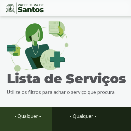
Ir
Conteúdo
para
o
conteúdo
1
Ir
para
o
menu
Lista de Serviços
2
Ir
para
Utilize os filtros para achar o serviço que procura
busca
3
Ir
para
- Qualquer -
- Qualquer -
o
rodapé