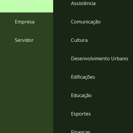
4
Cidadão
Assistência
Acessibilidade
5
Empresa
Comunicação
Servidor
Cultura
Desenvolvimento Urbano
Edificações
Educação
Esportes
Finanças