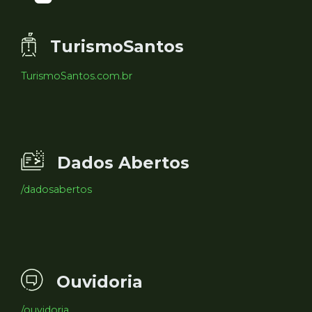
TurismoSantos
TurismoSantos.com.br
Dados Abertos
/dadosabertos
Ouvidoria
/ouvidoria