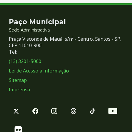
Contato
Paço Municipal
e
Sede Administrativa
Praça Visconde de Mauá, s/nº - Centro, Santos - SP,
Redes
CEP 11010-900
Tel:
Sociais
(13) 3201-5000
Lei de Acesso à Informação
Sitemap
Imprensa