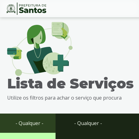
Ir
Conteúdo
para
o
conteúdo
1
Ir
para
o
menu
Lista de Serviços
2
Ir
para
Utilize os filtros para achar o serviço que procura
busca
3
Ir
para
- Qualquer -
- Qualquer -
o
rodapé