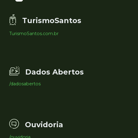
TurismoSantos
TurismoSantos.com.br
Dados Abertos
/dadosabertos
Ouvidoria
/ouvidoria