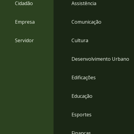
4
Cidadão
Assistência
Acessibilidade
5
Empresa
Comunicação
Servidor
Cultura
Desenvolvimento Urbano
Edificações
Educação
Esportes
Finanças