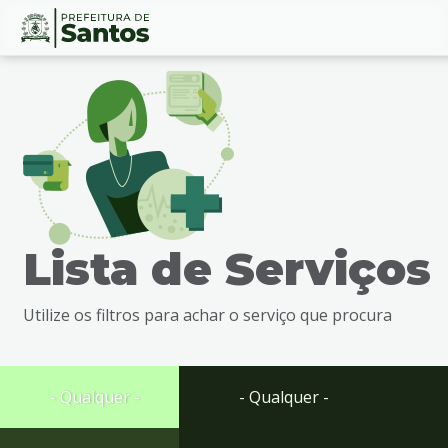
Ir
Conteúdo
para
o
conteúdo
1
Ir
para
o
menu
Lista de Serviços
2
Ir
para
Utilize os filtros para achar o serviço que procura
busca
3
Ir
para
- Qualquer -
- Qualquer -
o
rodapé