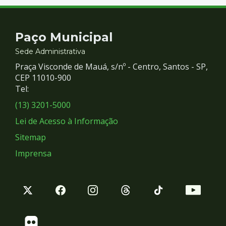
Contato
Paço Municipal
e
Sede Administrativa
Praça Visconde de Mauá, s/nº - Centro, Santos - SP,
Redes
CEP 11010-900
Tel:
Sociais
(13) 3201-5000
Lei de Acesso à Informação
Sitemap
Imprensa