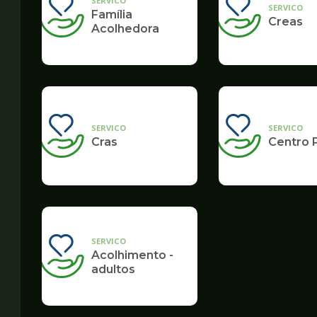
SERVICO
SERVICO
Família
Creas
Acolhedora
SERVICO
SERVICO
Cras
Centro 
SERVICO
Acolhimento -
adultos