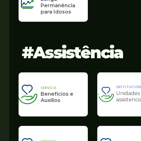
Permanência
para Idosos
Assistência
INSTITUCION
SERVICO
Unidades
Benefícios e
Ilustração
assistencia
Auxílios
da
pagina
de
Assistência