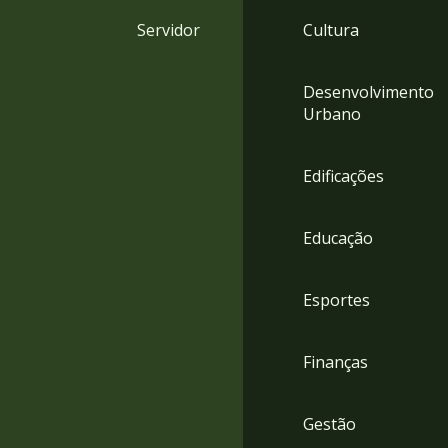
4
Servidor
Cultura
Acessibilidade
5
Desenvolvimento
Urbano
Edificações
Educação
Esportes
Finanças
Gestão