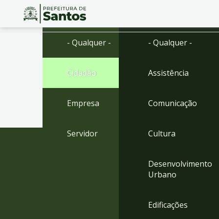
Ir
Conteúdo
- Qualquer -
- Qualquer -
para
o
conteúdo
Cidadão
Assistência
1
Ir
para
Empresa
Comunicação
o
menu
2
Servidor
Cultura
Ir
para
busca
Desenvolvimento
3
Urbano
Ir
para
o
Edificações
rodapé