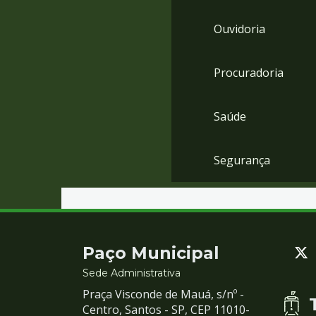
Ouvidoria
Procuradoria
Saúde
Segurança
Contato
Paço Municipal
e
Sede Administrativa
Praça Visconde de Mauá, s/nº -
Redes
Centro, Santos - SP, CEP 11010-