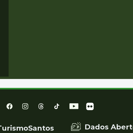
Dados Abert
TurismoSantos