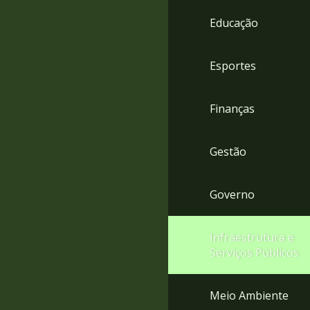
4
Educação
Acessibilidade
5
Esportes
Finanças
Gestão
Governo
Infraestrutura e
Serviços Públicos
Meio Ambiente