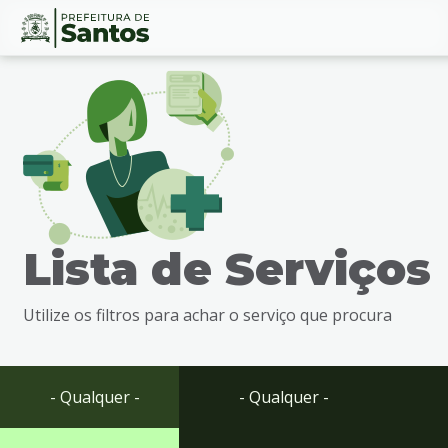
Ir
Conteúdo
para
o
conteúdo
1
Ir
para
o
menu
Lista de Serviços
2
Ir
para
Utilize os filtros para achar o serviço que procura
busca
3
Ir
para
- Qualquer -
- Qualquer -
o
rodapé