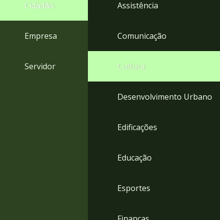
4
Cidadão
Assistência
Acessibilidade
5
Empresa
Comunicação
Servidor
Cultura
Desenvolvimento Urbano
Edificações
Educação
Esportes
Finanças