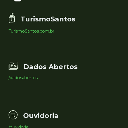
TurismoSantos
TurismoSantos.com.br
Dados Abertos
/dadosabertos
Ouvidoria
/ouvidoria