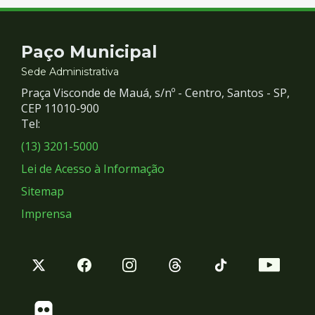
Contato
Paço Municipal
e
Sede Administrativa
Praça Visconde de Mauá, s/nº - Centro, Santos - SP,
Redes
CEP 11010-900
Tel:
Sociais
(13) 3201-5000
Lei de Acesso à Informação
Sitemap
Imprensa