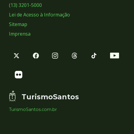
Sociais
(13) 3201-5000
Lei de Acesso à Informação
Sitemap
Imprensa
TurismoSantos
TurismoSantos.com.br