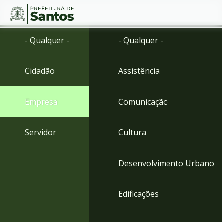
Ir
Conteúdo
- Qualquer -
- Qualquer -
para
o
conteúdo
Cidadão
Assistência
1
Ir
para
Empresa
Comunicação
o
menu
2
Servidor
Cultura
Ir
para
busca
Desenvolvimento Urbano
3
Ir
para
Edificações
o
rodapé