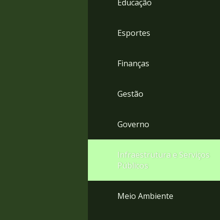
Educação
4
Acessibilidade
5
Esportes
Finanças
Gestão
Governo
Infraestrutura e Serviços
Públicos
Meio Ambiente